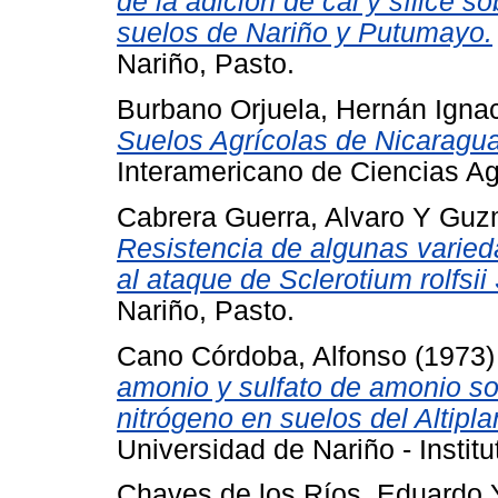
de la adición de cal y sílice s
suelos de Nariño y Putumayo.
Nariño, Pasto.
Burbano Orjuela, Hernán Igna
Suelos Agrícolas de Nicaragua
Interamericano de Ciencias Ag
Cabrera Guerra, Alvaro
Y
Guzm
Resistencia de algunas varieda
al ataque de Sclerotium rolfsii
Nariño, Pasto.
Cano Córdoba, Alfonso
(1973
amonio y sulfato de amonio so
nitrógeno en suelos del Altipl
Universidad de Nariño - Instit
Chaves de los Ríos, Eduardo