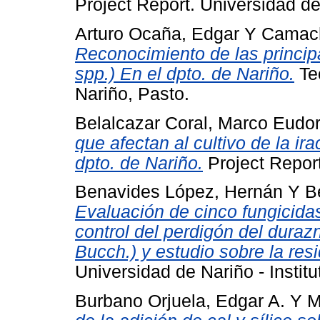
Project Report. Universidad de
Arturo Ocaña, Edgar
Y
Camach
Reconocimiento de las principa
spp.) En el dpto. de Nariño.
Tec
Nariño, Pasto.
Belalcazar Coral, Marco Eudo
que afectan al cultivo de la ira
dpto. de Nariño.
Project Report
Benavides López, Hernán
Y
B
Evaluación de cinco fungicidas
control del perdigón del duraz
Bucch.) y estudio sobre la resi
Universidad de Nariño - Instit
Burbano Orjuela, Edgar A.
Y
M