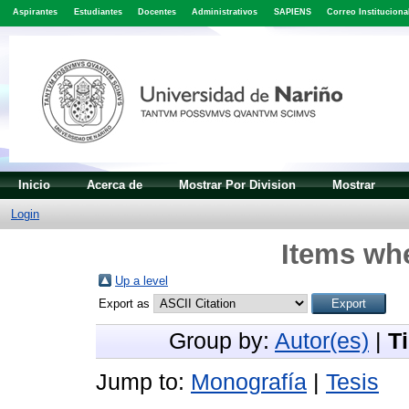
Aspirantes
Estudiantes
Docentes
Administrativos
SAPIENS
Correo Instituciona
Inicio
Acerca de
Mostrar Por Division
Mostrar
Login
Items whe
Up a level
Export as
Group by:
Autor(es)
|
T
Jump to:
Monografía
|
Tesis