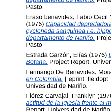
Pasto.
Eraso benavides, Fabio Cecil
(1976)
Capacidad depredadora
cycloneda sanguinea l.e. hip
departamento de Nariño.
Proje
Pasto.
Estrada Garzón, Elías
(1976)
Botana.
Project Report. Univer
Farinango De Benavides, Mor
en Colombia.
["eprint_fieldopt
Univesidad de Nariño.
Flórez Carvajal, Franklyn
(197
actitud de la Iglesia frente al m
Report. Universidad de Nariño