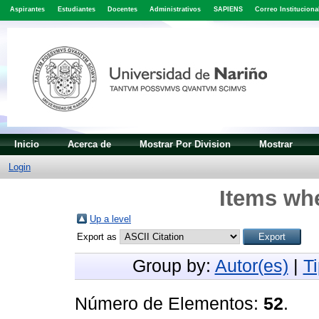
Aspirantes
Estudiantes
Docentes
Administrativos
SAPIENS
Correo Instituciona
Inicio
Acerca de
Mostrar Por Division
Mostrar
Login
Items whe
Up a level
Export as
Group by:
Autor(es)
|
T
Número de Elementos:
52
.