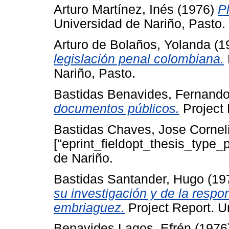
Arturo Martínez, Inés
(1976)
P
Universidad de Nariño, Pasto.
Arturo de Bolaños, Yolanda
(1
legislación penal colombiana.
Nariño, Pasto.
Bastidas Benavides, Fernand
documentos públicos.
Project 
Bastidas Chaves, Jose Cornel
["eprint_fieldopt_thesis_type_
de Nariño.
Bastidas Santander, Hugo
(19
su investigación y de la respo
embriaguez.
Project Report. U
Benavides Lagos, Efrén
(1976