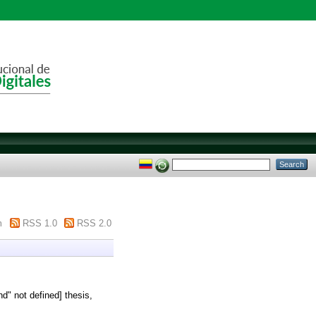
m
RSS 1.0
RSS 2.0
d" not defined] thesis,