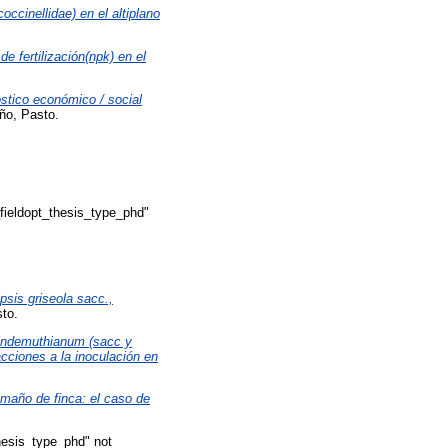
occinellidae) en el altiplano
e fertilización(npk) en el
stico económico / social
ño, Pasto.
_fieldopt_thesis_type_phd"
psis griseola sacc.,
sto.
lindemuthianum (sacc y
acciones a la inoculación en
amaño de finca: el caso de
thesis_type_phd" not