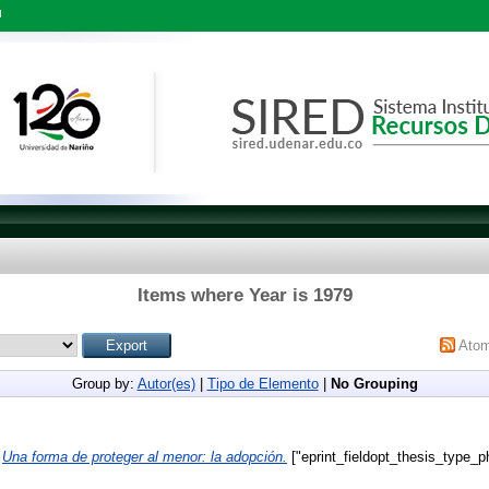
l
Items where Year is 1979
Ato
Group by:
Autor(es)
|
Tipo de Elemento
|
No Grouping
)
Una forma de proteger al menor: la adopción.
["eprint_fieldopt_thesis_type_ph