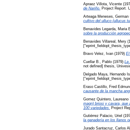
Apraez Villota, Vicente
(19
de Nariño.
Project Report. U
Arteaga Meneses, German 
cultivo del ulluco (ullucus tu
Benavides Legarda, Maria 
sobre la producción agrope
Benavides Villareal, Mery
(
["eprint_fieldopt_thesis_ty
Bravo Velez, Ivan
(1979)
El
Cuellar B., Pablo
(1979)
La 
not defined] thesis, Unives
Delgado Maya, Hernando Is
["eprint_fieldopt_thesis_ty
Eraso Castillo, Fred Edmu
causante de la mancha angu
Gomez Quintero, Laureano
magn) briosi y cavara, que a
100 variedades.
Project Rep
Gutiérrez Palacio, Uriel
(19
la ganadería en los llanos 
Jurado Santacruz, Carlos A