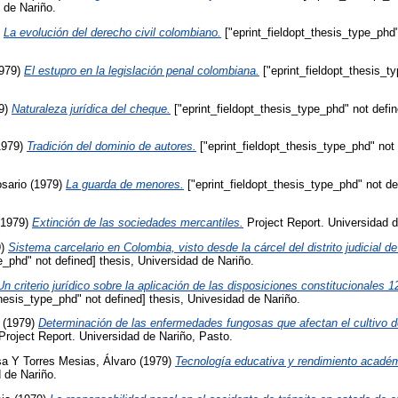
 de Nariño.
)
La evolución del derecho civil colombiano.
["eprint_fieldopt_thesis_type_phd"
979)
El estupro en la legislación penal colombiana.
["eprint_fieldopt_thesis_ty
9)
Naturaleza jurídica del cheque.
["eprint_fieldopt_thesis_type_phd" not defi
1979)
Tradición del dominio de autores.
["eprint_fieldopt_thesis_type_phd" not 
sario
(1979)
La guarda de menores.
["eprint_fieldopt_thesis_type_phd" not de
1979)
Extinción de las sociedades mercantiles.
Project Report. Universidad d
9)
Sistema carcelario en Colombia, visto desde la cárcel del distrito judicial d
e_phd" not defined] thesis, Universidad de Nariño.
Un criterio jurídico sobre la aplicación de las disposiciones constitucionales 1
thesis_type_phd" not defined] thesis, Univesidad de Nariño.
(1979)
Determinación de las enfermedades fungosas que afectan el cultivo de
roject Report. Universidad de Nariño, Pasto.
sa
Y
Torres Mesias, Álvaro
(1979)
Tecnología educativa y rendimiento académ
 de Nariño.