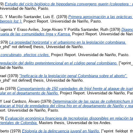
79)
Estudio del ciclo biológico de hippodamia convergens guerin (coleoptera : c
niversidad de Nariño, Pasto.
G.
Y
Marcillo Santander, Luis E.
(1979)
Primera aproximación a las prácticas d
berosis loz.).
Project Report. Universidad de Nariño, Pasto.
Eugenia
Y
Eraso Aviles, Jorge Alvaro
Y
Portilla Santander, Ruth
(1979)
Diagno
cuaria de las comunidades Inga y Kamsa.
Project Report. Universidad de Nari
1979)
La propiedad horizontal y el urbanismo en la legislación colombiana.
pe_phd" not defined] thesis, Univesidad de Nariño.
 concubinato, efectos civiles.
Project Report. Universidad de Nariño, Pasto.
regulación del delito preterintencional en el código penal colombiano.
["eprint
idad de Nariño.
rael
(1979)
"Ineficacia de la legislación penal Colombiana sobre el aborto".
pe_phd" not defined] thesis, Univesidad de Nariño.
ndo
(1979)
Comportamiento de 150 variedades de frijol frente al ataque de isari
lar en el departamento de Nariño.
Project Report. Universidad de Nariño, Pa
Y
Leal Cardozo, Álvaro
(1979)
Determinación de las razas de colletotrichum 
tacan al frijol de enredadera del clima frio en el departamento de Nariño y re
ort. Universidad de Nariño, Pasto.
79)
Evaluación económica financiera de tecnologías disponibles en relación t
orientales de Colombia.
Masters thesis, Universidad de los Andes.
lberto
(1979)
Etiología de la delincuencia juvenil en Nariño.
["eprint_fieldopt_