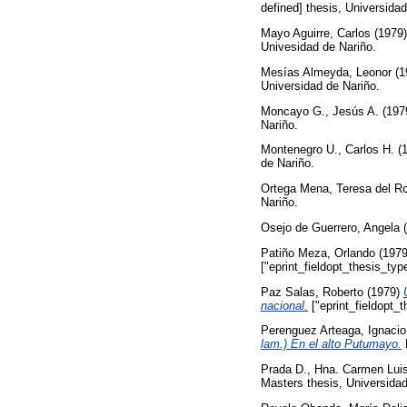
defined] thesis, Universidad
Mayo Aguirre, Carlos
(1979
Univesidad de Nariño.
Mesías Almeyda, Leonor
(1
Universidad de Nariño.
Moncayo G., Jesús A.
(197
Nariño.
Montenegro U., Carlos H.
(
de Nariño.
Ortega Mena, Teresa del Ro
Nariño.
Osejo de Guerrero, Angela
(
Patiño Meza, Orlando
(197
["eprint_fieldopt_thesis_typ
Paz Salas, Roberto
(1979)
nacional.
["eprint_fieldopt_
Perenguez Arteaga, Ignacio
lam.) En el alto Putumayo.
P
Prada D., Hna. Carmen Lui
Masters thesis, Universidad