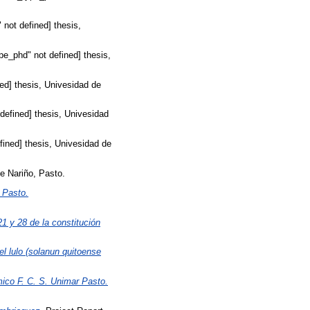
 not defined] thesis,
pe_phd" not defined] thesis,
ned] thesis, Univesidad de
defined] thesis, Univesidad
fined] thesis, Univesidad de
e Nariño, Pasto.
e Pasto.
21 y 28 de la constitución
l lulo (solanun quitoense
ico F. C. S. Unimar Pasto.