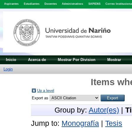
Aspirantes
Estudiantes
Docentes
Administrativos
SAPIENS
Correo Instituciona
Inicio
Acerca de
Mostrar Por Division
Mostrar
Login
Items whe
Up a level
Export as
Group by:
Autor(es)
|
T
Jump to:
Monografía
|
Tesis