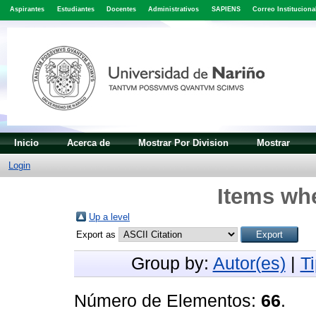
Aspirantes
Estudiantes
Docentes
Administrativos
SAPIENS
Correo Instituciona
Inicio
Acerca de
Mostrar Por Division
Mostrar
Login
Items whe
Up a level
Export as
Group by:
Autor(es)
|
T
Número de Elementos:
66
.