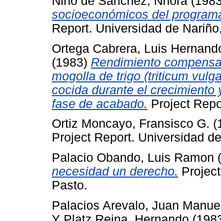
Niño de Sánchez, Nhora
(198
socioeconómicos del programa 
Report. Universidad de Nariño
Ortega Cabrera, Luis Hernand
(1983)
Rendimiento compensat
mogolla de trigo (triticum vul
cocida durante el crecimiento 
fase de acabado.
Project Repo
Ortiz Moncayo, Fransisco G.
(
Project Report. Universidad de
Palacio Obando, Luis Ramon
necesidad un derecho.
Project
Pasto.
Palacios Arevalo, Juan Manue
Y
Platz Reina, Hernando
(198