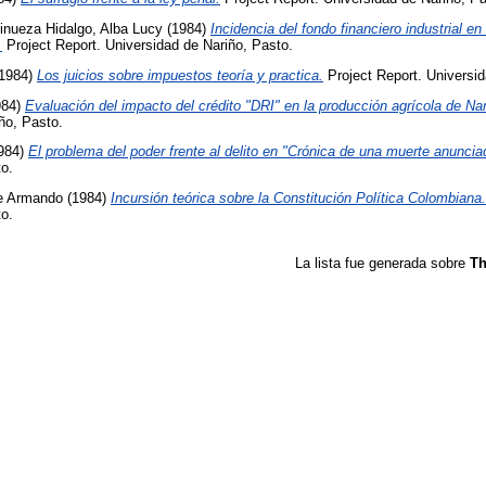
inueza Hidalgo, Alba Lucy
(1984)
Incidencia del fondo financiero industrial e
.
Project Report. Universidad de Nariño, Pasto.
1984)
Los juicios sobre impuestos teoría y practica.
Project Report. Universid
984)
Evaluación del impacto del crédito "DRI" en la producción agrícola de Nar
ño, Pasto.
984)
El problema del poder frente al delito en "Crónica de una muerte anuncia
to.
me Armando
(1984)
Incursión teórica sobre la Constitución Política Colombiana.
to.
La lista fue generada sobre
Th