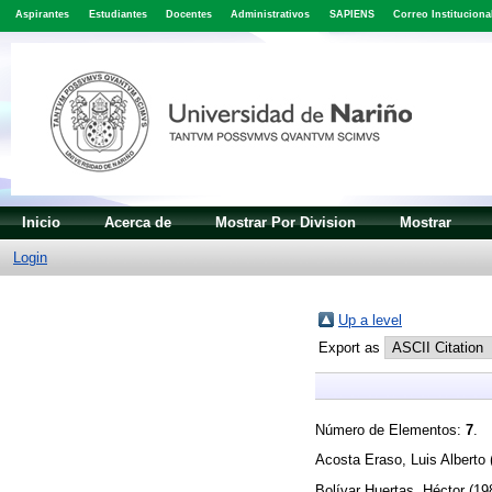
Aspirantes
Estudiantes
Docentes
Administrativos
SAPIENS
Correo Instituciona
Inicio
Acerca de
Mostrar Por Division
Mostrar
Login
Up a level
Export as
Número de Elementos:
7
.
Acosta Eraso, Luis Alberto
Bolívar Huertas, Héctor
(19