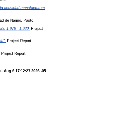
n la actividad manufacturera
ad de Nariño, Pasto.
iño 1.976 - 1.980.
Project
da".
Project Report.
Project Report.
u Aug 6 17:12:23 2026 -05
.