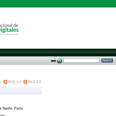
m
RSS 1.0
RSS 2.0
e Nariño, Pasto.
sto.