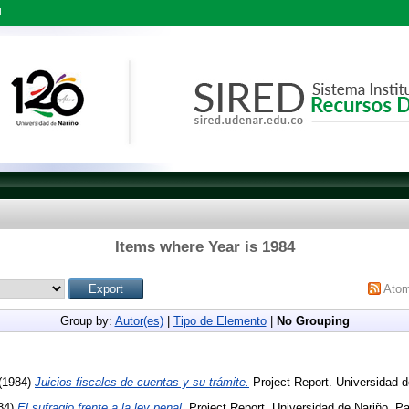
l
Items where Year is 1984
Ato
Group by:
Autor(es)
|
Tipo de Elemento
|
No Grouping
(1984)
Juicios fiscales de cuentas y su trámite.
Project Report. Universidad d
84)
El sufragio frente a la ley penal.
Project Report. Universidad de Nariño, Pa