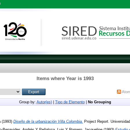
l
Items where Year is 1993
Ato
Group by:
Autor(es)
|
Tipo de Elemento
|
No Grouping
a
(1993)
Diseño de la urbanización Villa Colombia.
Project Report. Universidad
o-Benavides, Andrés
Y
Peñaloza, Luis
Y
Romero, Jacqueline
(1993)
Estudio 