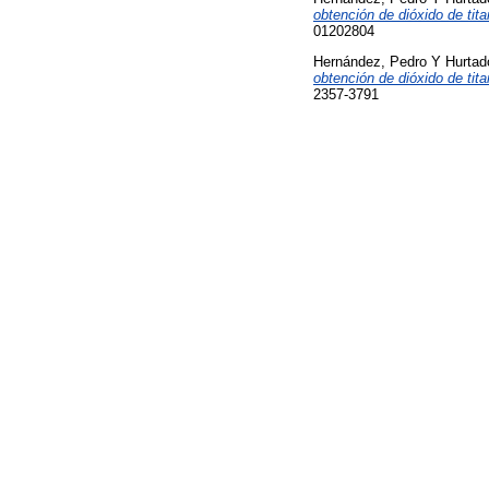
obtención de dióxido de titan
01202804
Hernández, Pedro
Y
Hurtad
obtención de dióxido de titan
2357-3791