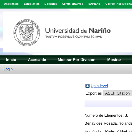
Aspirantes
Estudiantes
Docentes
Administrativos
SAPIENS
Correo Instituciona
Inicio
Acerca de
Mostrar Por Division
Mostrar
Login
Up a level
Export as
Número de Elementos:
3
.
Benavides Rosada, Yoland
Hernández, Pedro
Y
Hurtad