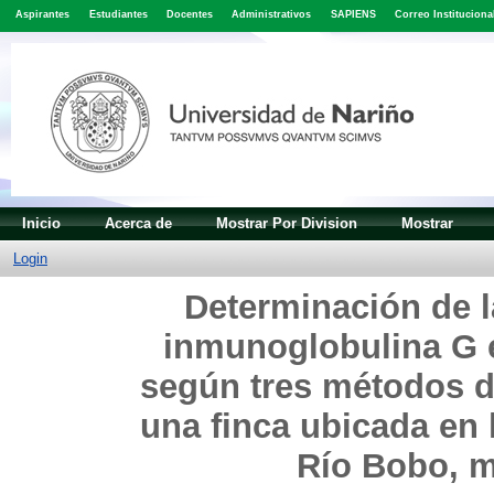
Aspirantes
Estudiantes
Docentes
Administrativos
SAPIENS
Correo Instituciona
Inicio
Acerca de
Mostrar Por Division
Mostrar
Login
Determinación de l
inmunoglobulina G 
según tres métodos d
una finca ubicada en l
Río Bobo, m