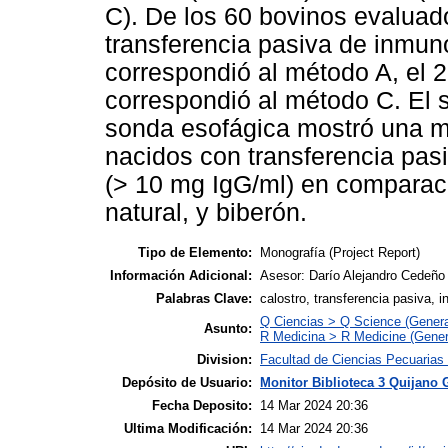
C). De los 60 bovinos evalua
transferencia pasiva de inmun
correspondió al método A, el 
correspondió al método C. El s
sonda esofágica mostró una m
nacidos con transferencia pa
(> 10 mg IgG/ml) en comparac
natural, y biberón.
Tipo de Elemento:
Monografía (Project Report)
Información Adicional:
Asesor: Darío Alejandro Cedeñ
Palabras Clave:
calostro, transferencia pasiva, 
Q Ciencias > Q Science (Genera
Asunto:
R Medicina > R Medicine (Gener
Division:
Facultad de Ciencias Pecuarias 
Depósito de Usuario:
Monitor Biblioteca 3 Quijano 
Fecha Deposito:
14 Mar 2024 20:36
Ultima Modificación:
14 Mar 2024 20:36