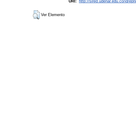
URI:
http://sired.udenar.edu.co/id/epr
Ver Elemento