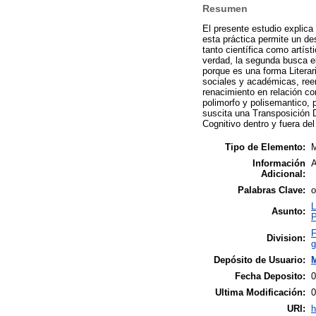
Resumen
El presente estudio explica
esta práctica permite un des
tanto científica como artís
verdad, la segunda busca el
porque es una forma Literar
sociales y académicas, reem
renacimiento en relación co
polimorfo y polisemantico, 
suscita una Transposición D
Cognitivo dentro y fuera del
Tipo de Elemento:
M
Información
A
Adicional:
Palabras Clave:
o
L
Asunto:
P
F
Division:
g
Depósito de Usuario:
M
Fecha Deposito:
0
Ultima Modificación:
0
URI:
h