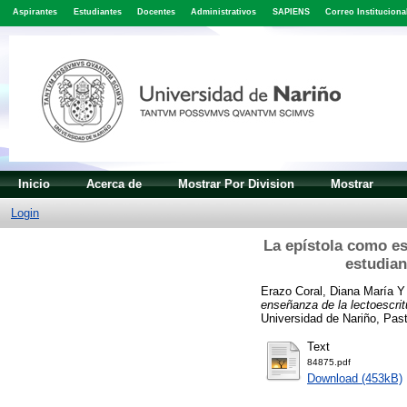
Aspirantes
Estudiantes
Docentes
Administrativos
SAPIENS
Correo Instituciona
Inicio
Acerca de
Mostrar Por Division
Mostrar
Login
La epístola como es
estudian
Erazo Coral, Diana María
enseñanza de la lectoescri
Universidad de Nariño, Pas
Text
84875.pdf
Download (453kB)