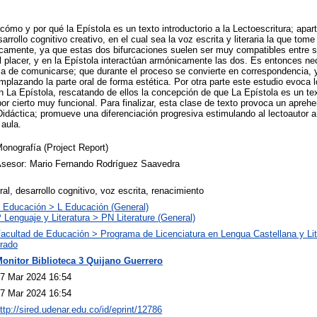
 cómo y por qué la Epístola es un texto introductorio a la Lectoescritura; ap
arrollo cognitivo creativo, en el cual sea la voz escrita y literaria la que tome
ticamente, ya que estas dos bifurcaciones suelen ser muy compatibles entre sí
 placer, y en la Epístola interactúan armónicamente las dos. Es entonces nece
ia de comunicarse; que durante el proceso se convierte en correspondencia, y
plazando la parte oral de forma estética. Por otra parte este estudio evoca l
n La Epístola, rescatando de ellos la concepción de que La Epístola es un text
por cierto muy funcional. Para finalizar, esta clase de texto provoca un apreh
idáctica; promueve una diferenciación progresiva estimulando al lectoautor 
 aula.
onografía (Project Report)
sesor: Mario Fernando Rodríguez Saavedra
ral, desarrollo cognitivo, voz escrita, renacimiento
 Educación > L Educación (General)
 Lenguaje y Literatura > PN Literature (General)
acultad de Educación > Programa de Licenciatura en Lengua Castellana y Lit
rado
onitor Biblioteca 3 Quijano Guerrero
7 Mar 2024 16:54
7 Mar 2024 16:54
ttp://sired.udenar.edu.co/id/eprint/12786