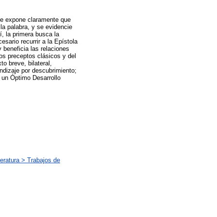
arte expone claramente que
 la palabra, y se evidencie
, la primera busca la
sario recurrir a la Epístola
 beneficia las relaciones
os preceptos clásicos y del
o breve, bilateral,
endizaje por descubrimiento;
a un Óptimo Desarrollo
eratura > Trabajos de