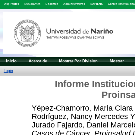
Aspirantes
Estudiantes
Docentes
Administrativos
SAPIENS
Correo Instituciona
Inicio
Acerca de
Mostrar Por Division
Mostrar
Login
Informe Instituci
Proinsa
Yépez-Chamorro, María Clara
Rodríguez, Nancy Mercedes
Jurado Fajardo, Daniel Marcel
Casos de Cáncer. Proinsalud 