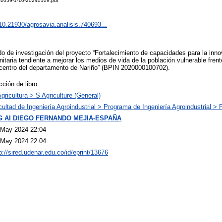
o-2059-1-10-20240109.pdf
/10.21930/agrosavia.analisis.740693...
do de investigación del proyecto “Fortalecimiento de capacidades para la innov
itaria tendiente a mejorar los medios de vida de la población vulnerable frent
centro del departamento de Nariño” (BPIN 2020000100702).
ción de libro
gricultura > S Agriculture (General)
ultad de Ingeniería Agroindustrial > Programa de Ingeniería Agroindustrial > 
G AI DIEGO FERNANDO MEJIA-ESPAÑA
 May 2024 22:04
 May 2024 22:04
p://sired.udenar.edu.co/id/eprint/13676