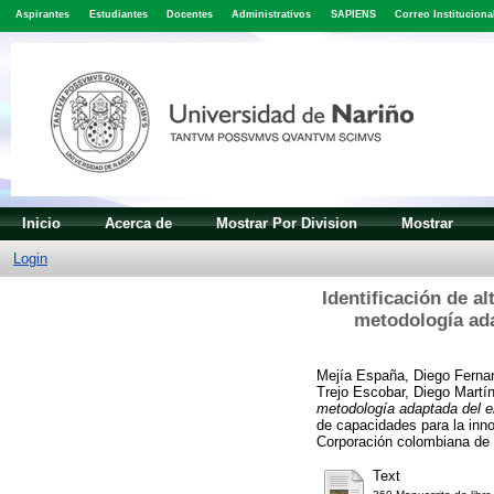
Aspirantes
Estudiantes
Docentes
Administrativos
SAPIENS
Correo Instituciona
Inicio
Acerca de
Mostrar Por Division
Mostrar
Login
Identificación de a
metodología ada
Mejía España, Diego Ferna
Trejo Escobar, Diego Martí
metodología adaptada del e
de capacidades para la inno
Corporación colombiana de
Text