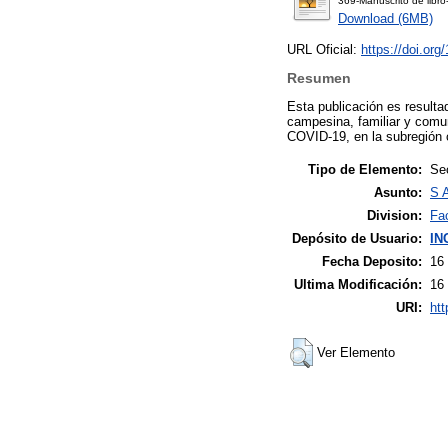
369-Manuscrito de libr
Download (6MB)
URL Oficial:
https://doi.org
Resumen
Esta publicación es resulta
campesina, familiar y comun
COVID-19, en la subregión 
Tipo de Elemento:
Sec
Asunto:
S A
Division:
Fac
Depósito de Usuario:
IN
Fecha Deposito:
16
Ultima Modificación:
16
URI:
htt
Ver Elemento