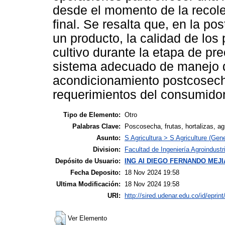
desde el momento de la recole
final. Se resalta que, en la p
un producto, la calidad de los
cultivo durante la etapa de p
sistema adecuado de manejo d
acondicionamiento postcosecha
requerimientos del consumidor
Tipo de Elemento:
Otro
Palabras Clave:
Poscosecha, frutas, hortalizas, ag
Asunto:
S Agricultura > S Agriculture (Gene
Division:
Facultad de Ingeniería Agroindustr
Depósito de Usuario:
ING AI DIEGO FERNANDO MEJ
Fecha Deposito:
18 Nov 2024 19:58
Ultima Modificación:
18 Nov 2024 19:58
URI:
http://sired.udenar.edu.co/id/eprin
Ver Elemento