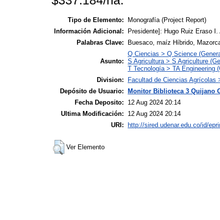
$337.184/ha.
Tipo de Elemento:
Monografía (Project Report)
Información Adicional:
Presidente]: Hugo Ruiz Eraso I.
Palabras Clave:
Buesaco, maíz Híbrido, Mazorc
Q Ciencias > Q Science (Genera
Asunto:
S Agricultura > S Agriculture (Ge
T Tecnología > TA Engineering (G
Division:
Facultad de Ciencias Agrícolas
Depósito de Usuario:
Monitor Biblioteca 3 Quijano 
Fecha Deposito:
12 Aug 2024 20:14
Ultima Modificación:
12 Aug 2024 20:14
URI:
http://sired.udenar.edu.co/id/epr
Ver Elemento