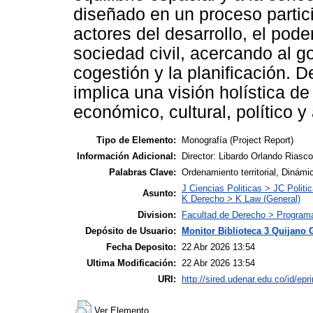
diseñado en un proceso partici
actores del desarrollo, el poder
sociedad civil, acercando al g
cogestión y la planificación. D
implica una visión holística d
económico, cultural, político y
Tipo de Elemento:
Monografía (Project Report)
Información Adicional:
Director: Libardo Orlando Rias
Palabras Clave:
Ordenamiento territorial, Dinámi
J Ciencias Politicas > JC Politic
Asunto:
K Derecho > K Law (General)
Division:
Facultad de Derecho > Programa
Depósito de Usuario:
Monitor Biblioteca 3 Quijano 
Fecha Deposito:
22 Abr 2026 13:54
Ultima Modificación:
22 Abr 2026 13:54
URI:
http://sired.udenar.edu.co/id/epr
Ver Elemento