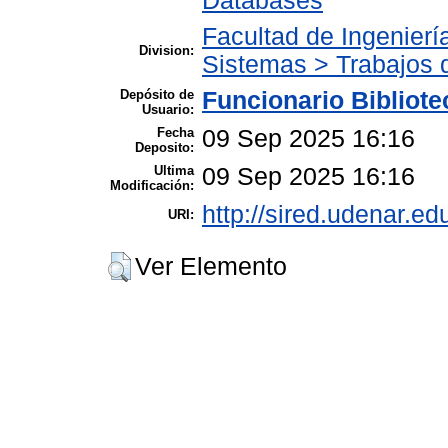
Databases
Facultad de Ingenierí
Division:
Sistemas > Trabajos 
Depósito de
Funcionario Bibliot
Usuario:
Fecha
09 Sep 2025 16:16
Deposito:
Ultima
09 Sep 2025 16:16
Modificación:
http://sired.udenar.ed
URI:
Ver Elemento