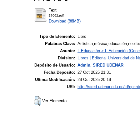
Text
17062.pdf
Download (88MB)
Tipo de Elemento:
Libro
Palabras Clave:
Artística,música,educación,neolib
Asunto:
L Educación > L Educación (Gener
Division:
Libros | Editorial Universidad de N
Depósito de Usuario:
Admin. SIRED UDENAR
Fecha Deposito:
27 Oct 2025 21:31
Ultima Modificación:
28 Oct 2025 20:18
URI:
http://sired.udenar.edu.co/id/eprin
Ver Elemento