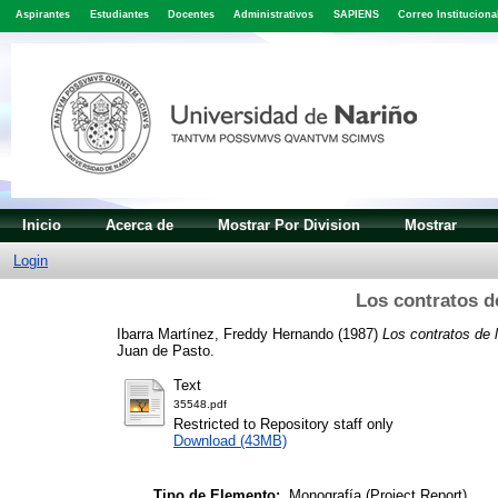
Aspirantes
Estudiantes
Docentes
Administrativos
SAPIENS
Correo Instituciona
Inicio
Acerca de
Mostrar Por Division
Mostrar
Login
Los contratos d
Ibarra Martínez, Freddy Hernando
(1987)
Los contratos de l
Juan de Pasto.
Text
35548.pdf
Restricted to Repository staff only
Download (43MB)
Tipo de Elemento:
Monografía (Project Report)