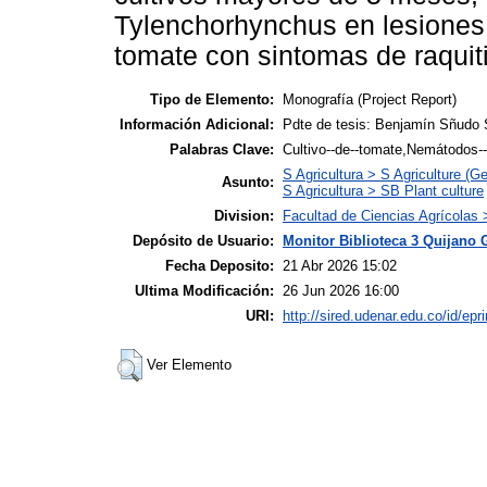
Tylenchorhynchus en lesiones 
tomate con sintomas de raquit
Tipo de Elemento:
Monografía (Project Report)
Información Adicional:
Pdte de tesis: Benjamín Sñudo 
Palabras Clave:
Cultivo--de--tomate,Nemátodos--
S Agricultura > S Agriculture (Ge
Asunto:
S Agricultura > SB Plant culture
Division:
Facultad de Ciencias Agrícolas
Depósito de Usuario:
Monitor Biblioteca 3 Quijano 
Fecha Deposito:
21 Abr 2026 15:02
Ultima Modificación:
26 Jun 2026 16:00
URI:
http://sired.udenar.edu.co/id/epr
Ver Elemento