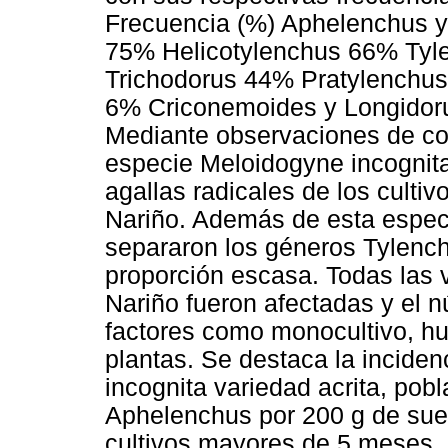
Frecuencia (%) Aphelenchus 
75% Helicotylenchus 66% Ty
Trichodorus 44% Pratylenchu
6% Criconemoides y Longidor
Mediante observaciones de cort
especie Meloidogyne incognita
agallas radicales de los culti
Nariño. Además de esta espec
separaron los géneros Tylenc
proporción escasa. Todas las 
Nariño fueron afectadas y el
factores como monocultivo, h
plantas. Se destaca la incide
incognita variedad acrita, pob
Aphelenchus por 200 g de sue
cultivos mayores de 5 meses, 