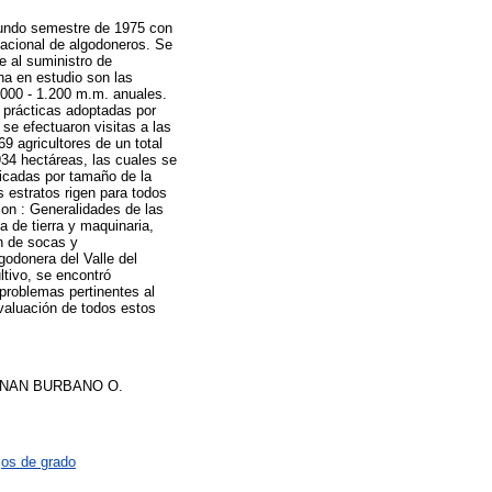
egundo semestre de 1975 con
nacional de algodoneros. Se
e al suministro de
na en estudio son las
.000 - 1.200 m.m. anuales.
s prácticas adoptadas por
 se efectuaron visitas a las
9 agricultores de un total
934 hectáreas, las cuales se
ficadas por tamaño de la
 estratos rigen para todos
con : Generalidades de las
a de tierra y maquinaria,
ón de socas y
godonera del Valle del
tivo, se encontró
 problemas pertinentes al
evaluación de todos estos
HERNAN BURBANO O.
jos de grado