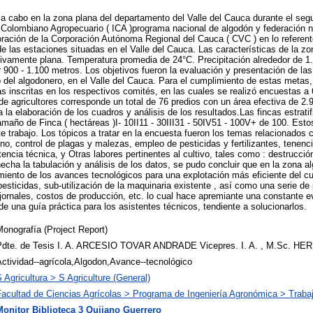
ó a cabo en la zona plana del departamento del Valle del Cauca durante el s
to Colombiano Agropecuario ( ICA )programa nacional de algodón y federación 
ración de la Corporación Autónoma Regional del Cauca ( CVC ) en lo referent
e las estaciones situadas en el Valle del Cauca. Las características de la zo
ativamente plana. Temperatura promedia de 24°C. Precipitación alrededor de 1
ar 900 - 1.100 metros. Los objetivos fueron la evaluación y presentación de la
vo del algodonero, en el Valle del Cauca. Para el cumplimiento de estas metas,
s inscritas en los respectivos comités, en las cuales se realizó encuestas a 6
de agricultores corresponde un total de 76 predios con un área efectiva de 2.
a elaboración de los cuadros y análisis de los resultados.Las fincas estrati
maño de Finca ( hectáreas )I- 10II11 - 30III31 - 50IV51 - 100V+ de 100. Estos
te trabajo. Los tópicos a tratar en la encuesta fueron los temas relacionados 
eno, control de plagas y malezas, empleo de pesticidas y fertilizantes, tenenci
tencia técnica, y Otras labores pertinentes al cultivo, tales como : destrucci
ha la tabulación y análisis de los datos, se pudo concluir que en la zona al
iento de los avances tecnológicos para una explotación más eficiente del cul
 pesticidas, sub-utilización de la maquinaria existente , así como una serie de
, jornales, costos de producción, etc. lo cual hace apremiante una constante 
de una guía práctica para los asistentes técnicos, tendiente a solucionarlos.
onografía (Project Report)
Pdte. de Tesis I. A. ARCESIO TOVAR ANDRADE Vicepres. I. A. , M.Sc. 
ctividad--agrícola,Algodon,Avance--tecnológico
 Agricultura > S Agriculture (General)
Facultad de Ciencias Agrícolas > Programa de Ingeniería Agronómica > Traba
Monitor Biblioteca 3 Quijano Guerrero