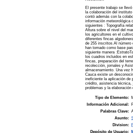
El presente trabajo se llev
la colaboración del institu
contó además con la colabo
información meteorológica d
siguientes : Topografía rel
Altura sobre el nivel del m
los agricultores en el culti
diferentes fincas algodonera
de 255 inscritos.Al número 
han tomado como base para l
siguiente manera :EstratoTa
los cuadros incluidos en es
fincas, preparación del terr
recolección, jornales y Asis
almacenamiento. Una vez hec
Cauca existe un desconocim
ineficiente la aplicación de
crédito, asistencia técnica
problemas y la elaboración 
Tipo de Elemento:
M
Información Adicional:
Palabras Clave:
A
Asunto:
S
Division:
Depósito de Usuario: