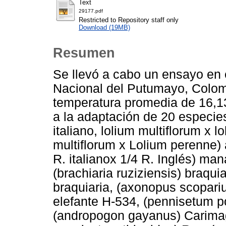
Text
29177.pdf
Restricted to Repository staff only
Download (19MB)
Resumen
Se llevó a cabo un ensayo en 
Nacional del Putumayo, Colom
temperatura promedia de 16,13
a la adaptación de 20 especies 
italiano, lolium multiflorum x lo
multiflorum x Lolium perenne) 
R. italianox 1/4 R. Inglés) ma
(brachiaria ruziziensis) braqui
braquiaria, (axonopus scopari
elefante H-534, (pennisetum p
(andropogon gayanus) Carima