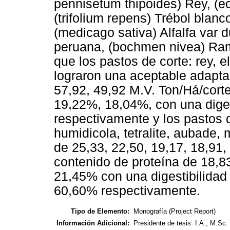
pennisetum thipoides) Rey, (e
(trifolium repens) Trébol blanco
(medicago sativa) Alfalfa var d
peruana, (bochmen nivea) Ram
que los pastos de corte: rey, e
lograron una aceptable adapta
57,92, 49,92 M.V. Ton/Há/corte
19,22%, 18,04%, con una dige
respectivamente y los pastos 
humidicola, tetralite, aubade,
de 25,33, 22,50, 19,17, 18,91,
contenido de proteína de 18,
21,45% con una digestibilida
60,60% respectivamente.
Tipo de Elemento:
Monografía (Project Report)
Información Adicional:
Presidente de tesis: I.A., M.S