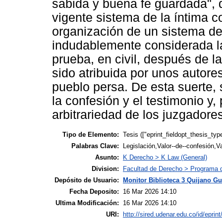
sabida y buena fe guardada", d
vigente sistema de la íntima c
organización de un sistema de
indudablemente considerada l
prueba, en civil, después de 
sido atribuida por unos autores
pueblo persa. De esta suerte,
la confesión y el testimonio y,
arbitrariedad de los juzgadore
Tipo de Elemento:
Tesis (["eprint_fieldopt_thesis_typ
Palabras Clave:
Legislación,Valor--de--confesión,Va
Asunto:
K Derecho > K Law (General)
Division:
Facultad de Derecho > Programa 
Depósito de Usuario:
Monitor Biblioteca 3 Quijano Gu
Fecha Deposito:
16 Mar 2026 14:10
Ultima Modificación:
16 Mar 2026 14:10
URI:
http://sired.udenar.edu.co/id/eprin