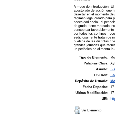
A modo de introducción. El 
apostolado de acción que h
desertar en el momento de p
régimen legal creado para 
necesidad social, el period
de grado, tiene marcado inte
conceptuar favorablemente s
por todos los confines, fec
sediciosamente tratan de im
pueblos de las distintas ci
grandes jornadas que requie
un periódico se alimenta la 
Tipo de Elemento:
Mon
Palabras Clave:
Ayl
Asunto:
S A
Division:
Fa
Depósito de Usuario:
Mo
Fecha Deposito:
17
Ultima Modificación:
17
URI:
htt
Ver Elemento