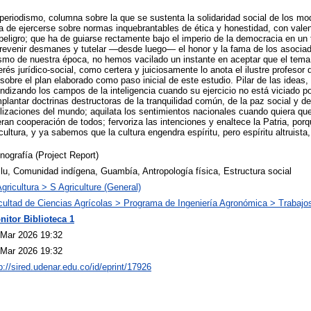
periodismo, columna sobre la que se sustenta la solidaridad social de los m
a de ejercerse sobre normas inquebrantables de ética y honestidad, con vale
eligro; que ha de guiarse rectamente bajo el imperio de la democracia en un
prevenir desmanes y tutelar —desde luego— el honor y la fama de los asoci
ismo de nuestra época, no hemos vacilado un instante en aceptar que el tema
rés jurídico-social, como certera y juiciosamente lo anota el ilustre profesor 
obre el plan elaborado como paso inicial de este estudio. Pilar de las ideas, 
undizando los campos de la inteligencia cuando su ejercicio no está viciado 
plantar doctrinas destructoras de la tranquilidad común, de la paz social y de
vilizaciones del mundo; aquilata los sentimientos nacionales cuando quiera qu
ran cooperación de todos; fervoriza las intenciones y enaltece la Patria, po
cultura, y ya sabemos que la cultura engendra espíritu, pero espíritu altruista, 
ografía (Project Report)
lu, Comunidad indígena, Guambía, Antropología física, Estructura social
gricultura > S Agriculture (General)
cultad de Ciencias Agrícolas > Programa de Ingeniería Agronómica > Trabajo
nitor Biblioteca 1
 Mar 2026 19:32
 Mar 2026 19:32
p://sired.udenar.edu.co/id/eprint/17926