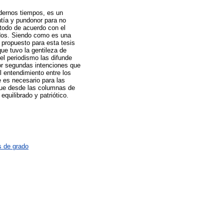
odernos tiempos, es un
ntía y pundonor para no
 todo de acuerdo con el
ados. Siendo como es una
 propuesto para esta tesis
que tuvo la gentileza de
el periodismo las difunde
por segundas intenciones que
l entendimiento entre los
e es necesario para las
rque desde las columnas de
equilibrado y patriótico.
s de grado