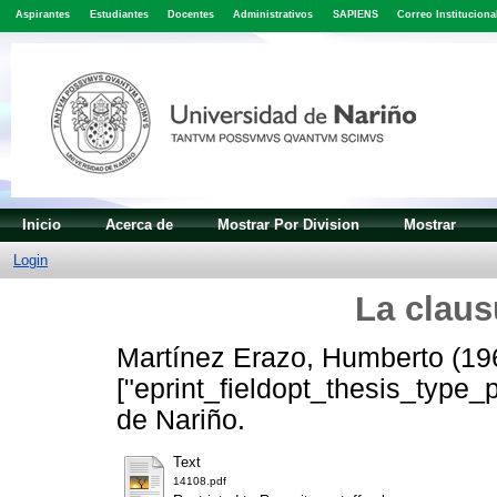
Aspirantes
Estudiantes
Docentes
Administrativos
SAPIENS
Correo Instituciona
Inicio
Acerca de
Mostrar Por Division
Mostrar
Login
La claus
Martínez Erazo, Humberto
(19
["eprint_fieldopt_thesis_type_
de Nariño.
Text
14108.pdf