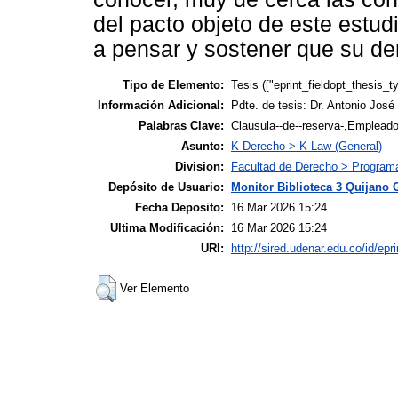
del pacto objeto de este estud
a pensar y sostener que su de
Tipo de Elemento:
Tesis (["eprint_fieldopt_thesis_t
Información Adicional:
Pdte. de tesis: Dr. Antonio Jos
Palabras Clave:
Clausula--de--reserva-,Empleado
Asunto:
K Derecho > K Law (General)
Division:
Facultad de Derecho > Programa
Depósito de Usuario:
Monitor Biblioteca 3 Quijano 
Fecha Deposito:
16 Mar 2026 15:24
Ultima Modificación:
16 Mar 2026 15:24
URI:
http://sired.udenar.edu.co/id/epr
Ver Elemento