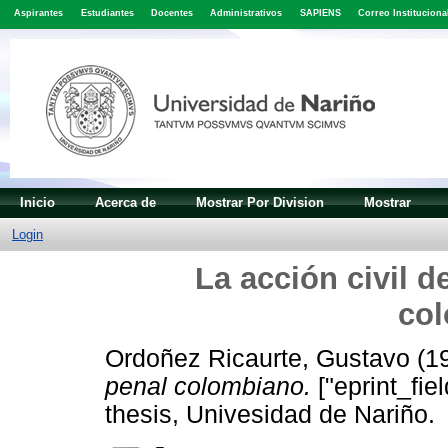
Aspirantes
Estudiantes
Docentes
Administrativos
SAPIENS
Correo Instituciona
Inicio
Acerca de
Mostrar Por Division
Mostrar
Login
La acción civil d
co
Ordoñez Ricaurte, Gustavo
(1
penal colombiano.
["eprint_fie
thesis, Univesidad de Nariño.