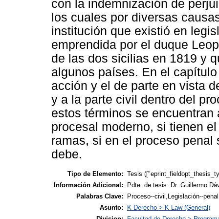
con la indemnización de perjui
los cuales por diversas causas 
institución que existió en legi
emprendida por el duque Leop
de las dos sicilias en 1819 y 
algunos países. En el capítul
acción y el de parte en vista d
y a la parte civil dentro del pr
estos términos se encuentran 
procesal moderno, si tienen el
ramas, si en el proceso penal
debe.
Tipo de Elemento:
Tesis (["eprint_fieldopt_thesis_t
Información Adicional:
Pdte. de tesis: Dr. Guillermo D
Palabras Clave:
Proceso--civil,Legislación--pena
Asunto:
K Derecho > K Law (General)
Division:
Facultad de Derecho > Programa