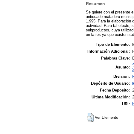
Resumen
Se quiere con el presente e
anticuado matadero municip
1.995. Para la elaboración 
actividad. Para tal efecto,
subproductos, cuya utiliza
en la res ya que existen su
Tipo de Elemento:
M
Información Adicional:
P
Palabras Clave:
S
Asunto:
S
Division:
Depósito de Usuario:
Fecha Deposito:
Ultima Modificación:
URI:
h
Ver Elemento