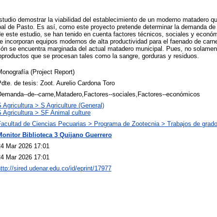
studio demostrar la viabilidad del establecimiento de un moderno matadero q
al de Pasto. Es así, como este proyecto pretende determinar la demanda de 
de este estudio, se han tenido en cuenta factores técnicos, sociales y econó
 se incorporan equipos modernos de alta productividad para el faenado de carn
ción se encuentra marginada del actual matadero municipal. Pues, no solamen
bproductos que se procesan tales como la sangre, gorduras y residuos.
onografía (Project Report)
dte. de tesis: Zoot. Aurelio Cardona Toro
Demanda--de--carne,Matadero,Factores--sociales,Factores--económicos
 Agricultura > S Agriculture (General)
 Agricultura > SF Animal culture
Facultad de Ciencias Pecuarias > Programa de Zootecnia > Trabajos de grad
Monitor Biblioteca 3 Quijano Guerrero
24 Mar 2026 17:01
24 Mar 2026 17:01
ttp://sired.udenar.edu.co/id/eprint/17977