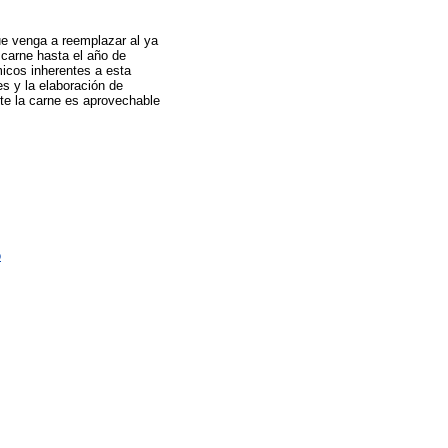
ue venga a reemplazar al ya
carne hasta el año de
micos inherentes a esta
es y la elaboración de
te la carne es aprovechable
o