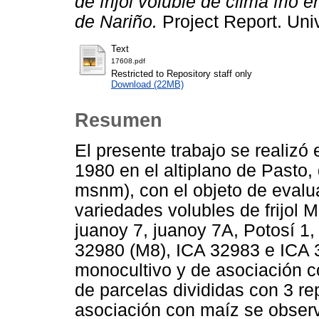
de frijol voluble de clima frio
de Nariño.
Project Report. Uni
Text
17608.pdf
Restricted to Repository staff only
Download (22MB)
Resumen
El presente trabajo se realizó
1980 en el altiplano de Pasto
msnm), con el objeto de evalu
variedades volubles de frijol M
juanoy 7, juanoy 7A, Potosí 1
32980 (M8), ICA 32983 e ICA 
monocultivo y de asociación 
de parcelas divididas con 3 re
asociación con maíz se obser