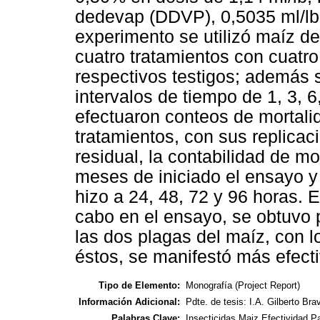
dedevap (DDVP), 0,5035 ml/lb; 
experimento se utilizó maíz d
cuatro tratamientos con cuatro
respectivos testigos; además 
intervalos de tiempo de 1, 3, 6
efectuaron conteos de mortalid
tratamientos, con sus replicaci
residual, la contabilidad de m
meses de iniciado el ensayo y
hizo a 24, 48, 72 y 96 horas. 
cabo en el ensayo, se obtuvo p
las dos plagas del maíz, con l
éstos, se manifestó más efecti
Tipo de Elemento:
Monografía (Project Report)
Información Adicional:
Pdte. de tesis: I.A. Gilberto Br
Palabras Clave:
Insecticidas,Maiz,Efectividad,P