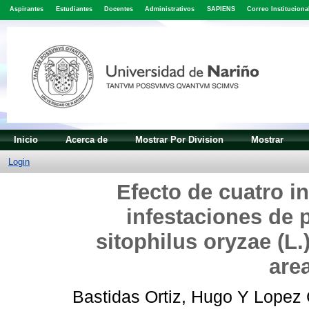
Aspirantes
Estudiantes
Docentes
Administrativos
SAPIENS
Correo Instituciona
Inicio
Acerca de
Mostrar Por Division
Mostrar
Login
Efecto de cuatro i
infestaciones de 
sitophilus oryzae (L
are
Bastidas Ortiz, Hugo
Y
Lopez 