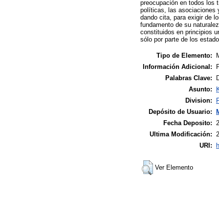
preocupación en todos los 
políticas, las asociaciones
dando cita, para exigir de
fundamento de su naturalez
constituidos en principios 
sólo por parte de los estad
Tipo de Elemento:
M
Información Adicional:
P
Palabras Clave:
Asunto:
Division:
Depósito de Usuario:
Fecha Deposito:
Ultima Modificación:
URI:
h
Ver Elemento