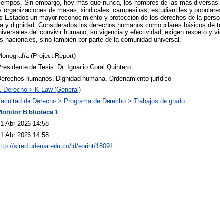
tiempos. Sin embargo, hoy más que nunca, los hombres de las más diversas 
 y organizaciones de masas, sindicales, campesinas, estudiantiles y populare
 los Estados un mayor reconocimiento y protección de los derechos de la pe
a y dignidad. Considerados los derechos humanos como pilares básicos de to
universales del convivir humano, su vigencia y efectividad, exigen respeto y v
os nacionales, sino también por parte de la comunidad universal.
onografía (Project Report)
residente de Tesis: Dr. Ignacio Coral Quintero
Derechos humanos, Dignidad humana, Ordenamiento jurídico
K Derecho > K Law (General)
Facultad de Derecho > Programa de Derecho > Trabajos de grado
Monitor Biblioteca 1
21 Abr 2026 14:58
21 Abr 2026 14:58
ttp://sired.udenar.edu.co/id/eprint/18091