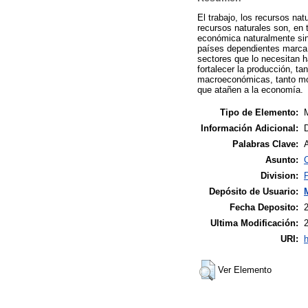
El trabajo, los recursos nat
recursos naturales son, en t
económica naturalmente sin 
países dependientes marca s
sectores que lo necesitan h
fortalecer la producción, t
macroeconómicas, tanto mon
que atañen a la economía.
Tipo de Elemento:
M
Información Adicional:
D
Palabras Clave:
A
Asunto:
Division:
Depósito de Usuario:
Fecha Deposito:
Ultima Modificación:
URI:
h
Ver Elemento