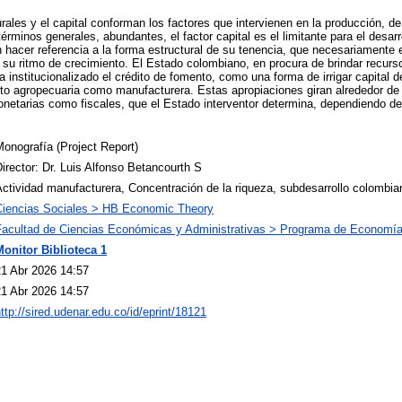
urales y el capital conforman los factores que intervienen en la producción, d
érminos generales, abundantes, el factor capital es el limitante para el desarr
hacer referencia a la forma estructural de su tenencia, que necesariamente 
u ritmo de crecimiento. El Estado colombiano, en procura de brindar recurso
a institucionalizado el crédito de fomento, como una forma de irrigar capital
anto agropecuaria como manufacturera. Estas apropiaciones giran alrededor de 
etarias como fiscales, que el Estado interventor determina, dependiendo de
onografía (Project Report)
irector: Dr. Luis Alfonso Betancourth S
ctividad manufacturera, Concentración de la riqueza, subdesarrollo colombia
Ciencias Sociales > HB Economic Theory
Facultad de Ciencias Económicas y Administrativas > Programa de Economía
Monitor Biblioteca 1
21 Abr 2026 14:57
21 Abr 2026 14:57
ttp://sired.udenar.edu.co/id/eprint/18121