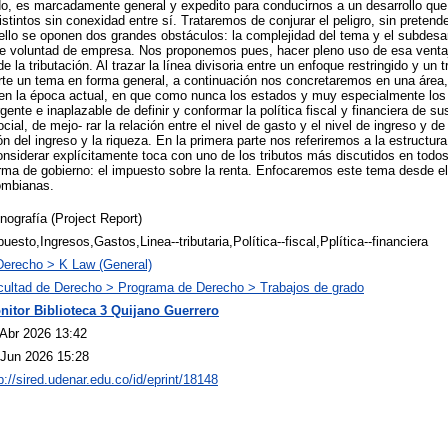
, es marcadamente general y expedito para conducirnos a un desarrollo que 
tintos sin conexidad entre sí. Trataremos de conjurar el peligro, sin pretende
ello se oponen dos grandes obstáculos: la complejidad del tema y el subdesar
ne voluntad de empresa. Nos proponemos pues, hacer pleno uso de esa ventaj
la tributación. Al trazar la línea divisoria entre un enfoque restringido y un 
arte un tema en forma general, a continuación nos concretaremos en una área
 en la época actual, en que como nunca los estados y muy especialmente los 
gente e inaplazable de definir y conformar la política fiscal y financiera de su
al, de mejo- rar la relación entre el nivel de gasto y el nivel de ingreso y de
ón del ingreso y la riqueza. En la primera parte nos referiremos a la estructura 
siderar explícitamente toca con uno de los tributos más discutidos en todos
rma de gobierno: el impuesto sobre la renta. Enfocaremos este tema desde el
lombianas.
ografía (Project Report)
uesto,Ingresos,Gastos,Linea--tributaria,Política--fiscal,Pplítica--financiera
Derecho > K Law (General)
cultad de Derecho > Programa de Derecho > Trabajos de grado
nitor Biblioteca 3 Quijano Guerrero
 Abr 2026 13:42
 Jun 2026 15:28
p://sired.udenar.edu.co/id/eprint/18148