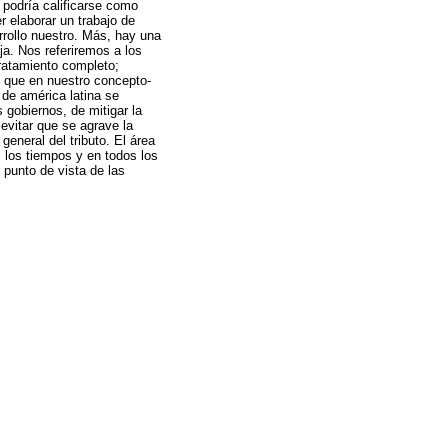
podría calificarse como
r elaborar un trabajo de
rollo nuestro. Más, hay una
a. Nos referiremos a los
tratamiento completo;
, que en nuestro concepto-
de américa latina se
s gobiernos, de mitigar la
 evitar que se agrave la
general del tributo. El área
 los tiempos y en todos los
 punto de vista de las