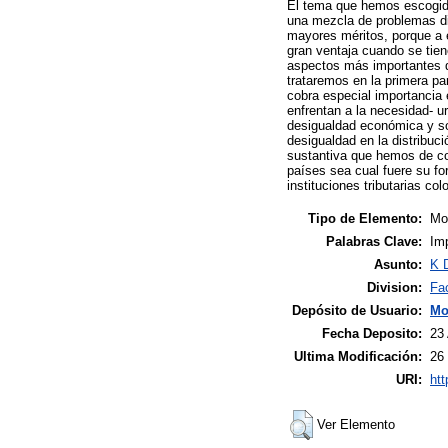
El tema que hemos escogido
una mezcla de problemas dis
mayores méritos, porque a 
gran ventaja cuando se tie
aspectos más importantes de 
trataremos en la primera p
cobra especial importancia
enfrentan a la necesidad- ur
desigualdad económica y soci
desigualdad en la distribuci
sustantiva que hemos de con
países sea cual fuere su fo
instituciones tributarias co
Tipo de Elemento:
Mon
Palabras Clave:
Imp
Asunto:
K 
Division:
Fa
Depósito de Usuario:
Mo
Fecha Deposito:
23
Ultima Modificación:
26
URI:
htt
Ver Elemento