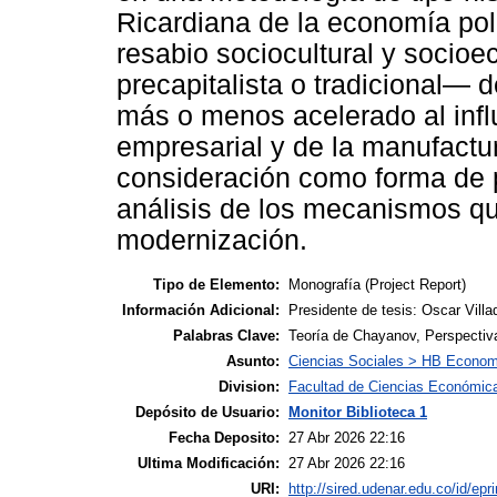
Ricardiana de la economía pol
resabio sociocultural y socio
precapitalista o tradicional—
más o menos acelerado al influj
empresarial y de la manufactu
consideración como forma de p
análisis de los mecanismos qu
modernización.
Tipo de Elemento:
Monografía (Project Report)
Información Adicional:
Presidente de tesis: Oscar Villa
Palabras Clave:
Teoría de Chayanov, Perspectiva
Asunto:
Ciencias Sociales > HB Econom
Division:
Facultad de Ciencias Económica
Depósito de Usuario:
Monitor Biblioteca 1
Fecha Deposito:
27 Abr 2026 22:16
Ultima Modificación:
27 Abr 2026 22:16
URI:
http://sired.udenar.edu.co/id/epr