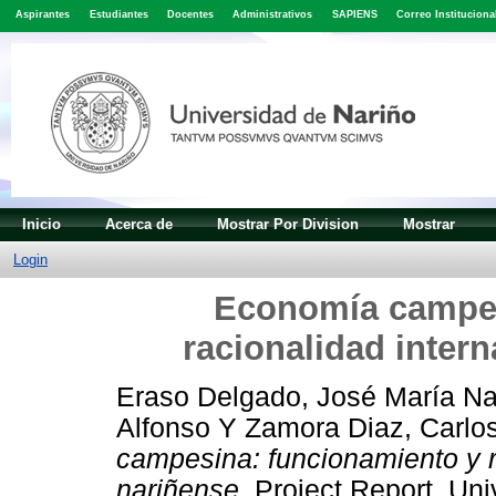
Aspirantes
Estudiantes
Docentes
Administrativos
SAPIENS
Correo Instituciona
Inicio
Acerca de
Mostrar Por Division
Mostrar
Login
Economía campes
racionalidad inter
Eraso Delgado, José María N
Alfonso
Y
Zamora Diaz, Carlo
campesina: funcionamiento y r
nariñense.
Project Report. Uni