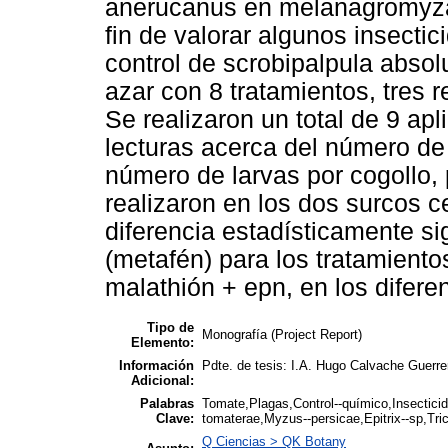
anerucanus en melanagromyza 
fin de valorar algunos insecti
control de scrobipalpula absol
azar con 8 tratamientos, tres 
Se realizaron un total de 9 ap
lecturas acerca del número de 
número de larvas por cogollo, 
realizaron en los dos surcos c
diferencia estadísticamente sig
(metafén) para los tratamiento
malathión + epn, en los difere
Tipo de
Monografía (Project Report)
Elemento:
Información
Pdte. de tesis: I.A. Hugo Calvache Guerre
Adicional:
Palabras
Tomate,Plagas,Control--químico,Insectici
Clave:
tomaterae,Myzus--persicae,Epitrix--sp,Trich
Q Ciencias > QK Botany