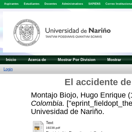
Aspirantes
Estudiantes
Docentes
Administrativos
SAPIENS
Correo Instituciona
Inicio
Acerca de
Mostrar Por Division
Mostrar
Login
El accidente de
Montajo Biojo, Hugo Enrique
(
Colombia.
["eprint_fieldopt_th
Univesidad de Nariño.
Text
19238.pdf