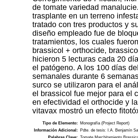
de tomate variedad manalucie.
trasplante en un terreno infest
tratado con tres productos y s
diseño empleado fue de bloque
tratamientos, los cuales fueron:
brassicol + orthocide, brassico
hicieron 5 lecturas cada 20 dí
el patógeno. A los 100 días de
semanales durante 6 semanas.
surco se utilizaron para el aná
el brassicol fue mejor para el
en efectividad el orthocide y l
vitavax mostró un efecto fitotó
Tipo de Elemento:
Monografía (Project Report)
Información Adicional:
Pdte. de tesis: I.A. Benjamín S
Palabras Clave:
Tomate,Marchitamiento,Brassico