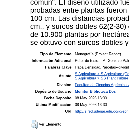
común". El diseño utilizado fu
probadas entre plantas fueron
100 cm. Las distancias probad
cm., y surcos dobles 62(2-30)
de 10.900 plantas por hectáre
se obtuvo con surcos dobles y 
Tipo de Elemento:
Monografía (Project Report)
Información Adicional:
Pdte. de tesis: I.A. Gonzalo Pa
Palabras Clave:
Haba,Densidad,Parcelas--dividi
S Agricultura > S Agriculture (Ge
Asunto:
S Agricultura > SB Plant culture
Division:
Facultad de Ciencias Agrícolas
Depósito de Usuario:
Monitor Biblioteca Dos
Fecha Deposito:
08 May 2026 13:30
Ultima Modificación:
08 May 2026 13:30
URI:
http://sired.udenar.edu.co/id/epr
Ver Elemento