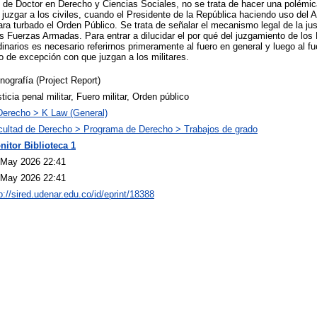
lo de Doctor en Derecho y Ciencias Sociales, no se trata de hacer una polémic
juzgar a los civiles, cuando el Presidente de la República haciendo uso del A
ra turbado el Orden Público. Se trata de señalar el mecanismo legal de la just
s Fuerzas Armadas. Para entrar a dilucidar el por qué del juzgamiento de los M
dinarios es necesario referirnos primeramente al fuero en general y luego al fue
do de excepción con que juzgan a los militares.
ografía (Project Report)
ticia penal militar, Fuero militar, Orden público
Derecho > K Law (General)
cultad de Derecho > Programa de Derecho > Trabajos de grado
nitor Biblioteca 1
 May 2026 22:41
 May 2026 22:41
p://sired.udenar.edu.co/id/eprint/18388