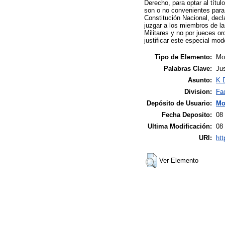
Derecho, para optar al títu
son o no convenientes para 
Constitución Nacional, decla
juzgar a los miembros de la
Militares y no por jueces or
justificar este especial mo
Tipo de Elemento:
Mon
Palabras Clave:
Jus
Asunto:
K 
Division:
Fa
Depósito de Usuario:
Mo
Fecha Deposito:
08
Ultima Modificación:
08
URI:
htt
Ver Elemento