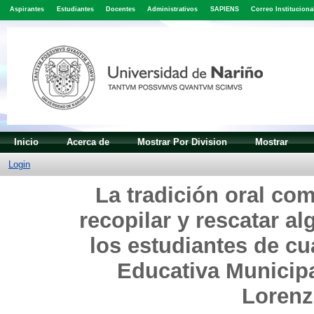
Aspirantes
Estudiantes
Docentes
Administrativos
SAPIENS
Correo Instituciona
Inicio
Acerca de
Mostrar Por Division
Mostrar
Login
La tradición oral co
recopilar y rescatar a
los estudiantes de cu
Educativa Municip
Lorenz