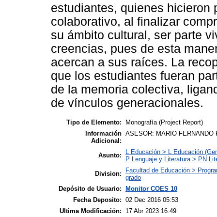
estudiantes, quienes hicieron 
colaborativo, al finalizar com
su ámbito cultural, ser parte v
creencias, pues de esta maner
acercan a sus raíces. La recop
que los estudiantes fueran part
de la memoria colectiva, ligan
de vínculos generacionales.
Tipo de Elemento:
Monografía (Project Report)
Información
ASESOR: MARIO FERNANDO
Adicional:
L Educación > L Educación (Gen
Asunto:
P Lenguaje y Literatura > PN Lit
Facultad de Educación > Program
Division:
grado
Depósito de Usuario:
Monitor COES 10
Fecha Deposito:
02 Dec 2016 05:53
Ultima Modificación:
17 Abr 2023 16:49