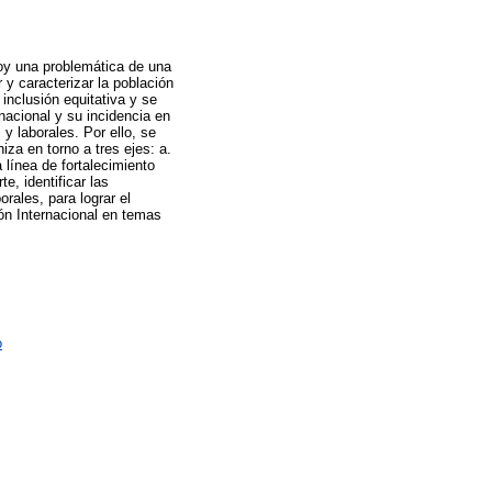
hoy una problemática de una
 y caracterizar la población
 inclusión equitativa y se
rnacional y su incidencia en
 y laborales. Por ello, se
iza en torno a tres ejes: a.
 línea de fortalecimiento
e, identificar las
rales, para lograr el
ión Internacional en temas
o