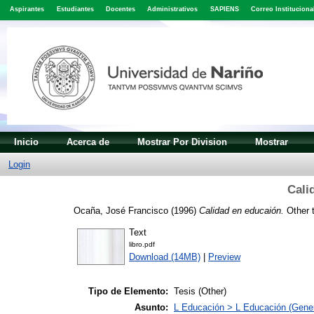
Aspirantes
Estudiantes
Docentes
Administrativos
SAPIENS
Correo Instituciona
Inicio
Acerca de
Mostrar Por Division
Mostrar
Login
Cali
Ocaña, José Francisco
(1996)
Calidad en educaión.
Other t
Text
libro.pdf
Download (14MB)
|
Preview
Tipo de Elemento:
Tesis (Other)
Asunto:
L Educación > L Educación (Gener