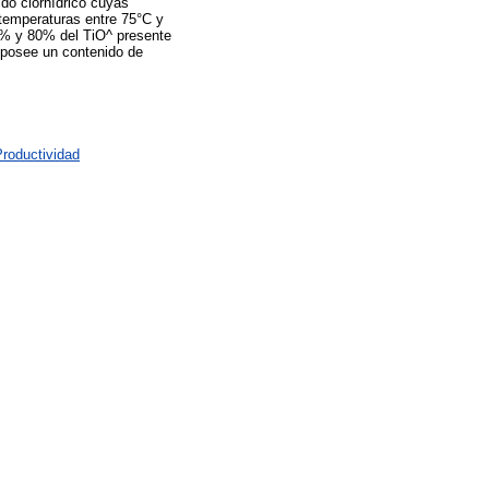
do clorhídrico cuyas
 temperaturas entre 75°C y
70% y 80% del TiO^ presente
y posee un contenido de
Productividad