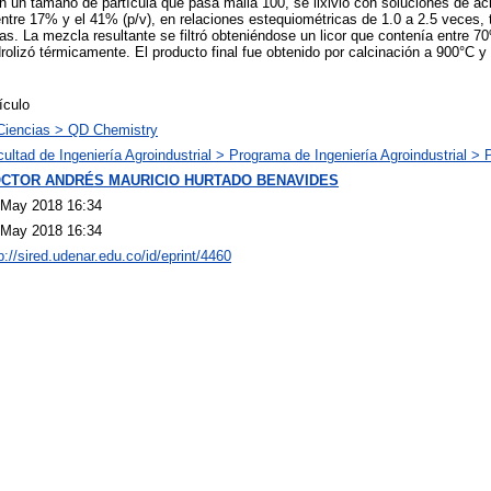
 un tamaño de partícula que pasa malla 100, se lixivió con soluciones de áci
ntre 17% y el 41% (p/v), en relaciones estequiométricas de 1.0 a 2.5 veces,
as. La mezcla resultante se filtró obteniéndose un licor que contenía entre 
idrolizó térmicamente. El producto final fue obtenido por calcinación a 900°C 
ículo
Ciencias > QD Chemistry
ultad de Ingeniería Agroindustrial > Programa de Ingeniería Agroindustrial > 
CTOR ANDRÉS MAURICIO HURTADO BENAVIDES
 May 2018 16:34
 May 2018 16:34
p://sired.udenar.edu.co/id/eprint/4460