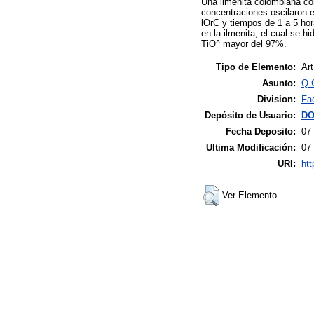
Una ilmenita colombiana con
concentraciones oscilaron e
lOrC y tiempos de 1 a 5 hor
en la ilmenita, el cual se h
TiO^ mayor del 97%.
Tipo de Elemento:
Art
Asunto:
Q 
Division:
Fac
Depósito de Usuario:
DO
Fecha Deposito:
07
Ultima Modificación:
07
URI:
htt
Ver Elemento