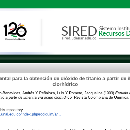
l
ntal para la obtención de dióxido de titanio a partir de i
clorhídrico
o-Benavides, Andrés
Y
Peñaloza, Luis
Y
Romero, Jacqueline
(1993)
Estudio 
io a partir de ilmenita vía acido clorhídrico.
Revista Colombiana de Química, 
this repository.
s.unal.edu.co/index.php/rcolquim/ar...