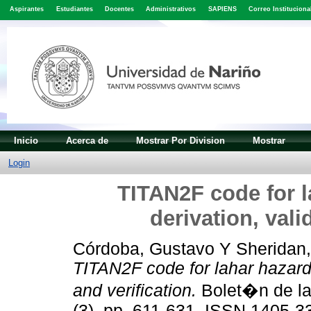
Aspirantes
Estudiantes
Docentes
Administrativos
SAPIENS
Correo Instituciona
Inicio
Acerca de
Mostrar Por Division
Mostrar
Login
TITAN2F code for 
derivation, vali
Córdoba, Gustavo
Y
Sheridan,
TITAN2F code for lahar hazard
and verification.
Bolet�n de la
(3). pp. 611-631. ISSN 1405-3