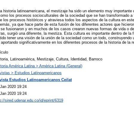
 la historia latinoamericana, el mestizaje ha sido un elemento muy importante 
omo los procesos socioculturales de la sociedad que se han transformado a t
e los procesos históricos y atraviesa todos los aspectos de la cultura en este
demás, ya que hace parte de esta fusión de los diferentes actores que hicier
, se fusionaron y en muchos de los casos crearon nuevas formas de vida o de
as, surgió una diferente, la mestiza. Esta cultura es importante dentro de la
tido tener una visión de la unión de la sociedad como un todo, construyend
aportando significativamente en los diferentes procesos de la historia de la r
ículo
toria, Latinoamérica, Mestizaje, Cultura, Identidad, Barroco
toria América Latina > América Latina (General)
vistas > Estudios Latinoamericanos
vista Estudios Latinoamericanos Ceilat
 Jan 2020 19:24
 Jan 2020 19:24
p://sired.udenar.edu.co/id/eprint/6319