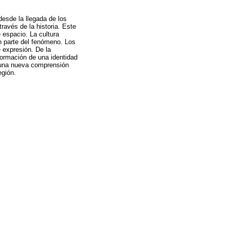
desde la llegada de los
ravés de la historia. Este
 espacio. La cultura
on parte del fenómeno. Los
 expresión. De la
 formación de una identidad
o una nueva comprensión
egión.