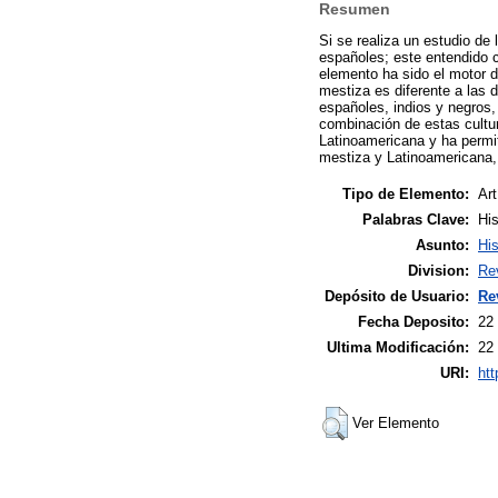
Resumen
Si se realiza un estudio de
españoles; este entendido c
elemento ha sido el motor d
mestiza es diferente a las 
españoles, indios y negros
combinación de estas cultur
Latinoamericana y ha permi
mestiza y Latinoamericana, 
Tipo de Elemento:
Art
Palabras Clave:
His
Asunto:
His
Division:
Re
Depósito de Usuario:
Re
Fecha Deposito:
22
Ultima Modificación:
22
URI:
htt
Ver Elemento