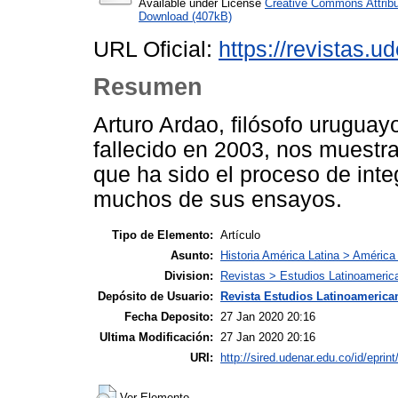
Available under License
Creative Commons Attribu
Download (407kB)
URL Oficial:
https://revistas.u
Resumen
Arturo Ardao, filósofo urugua
fallecido en 2003, nos muestra
que ha sido el proceso de inte
muchos de sus ensayos.
Tipo de Elemento:
Artículo
Asunto:
Historia América Latina > América 
Division:
Revistas > Estudios Latinoameric
Depósito de Usuario:
Revista Estudios Latinoamerican
Fecha Deposito:
27 Jan 2020 20:16
Ultima Modificación:
27 Jan 2020 20:16
URI:
http://sired.udenar.edu.co/id/eprin
Ver Elemento