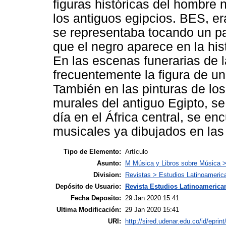
figuras históricas del hombre 
los antiguos egipcios. BES, er
se representaba tocando un p
que el negro aparece en la his
En las escenas funerarias de l
frecuentemente la figura de un
También en las pinturas de lo
murales del antiguo Egipto, se
día en el África central, se en
musicales ya dibujados en las 
Tipo de Elemento:
Artículo
Asunto:
M Música y Libros sobre Música >
Division:
Revistas > Estudios Latinoameric
Depósito de Usuario:
Revista Estudios Latinoamerican
Fecha Deposito:
29 Jan 2020 15:41
Ultima Modificación:
29 Jan 2020 15:41
URI:
http://sired.udenar.edu.co/id/eprin