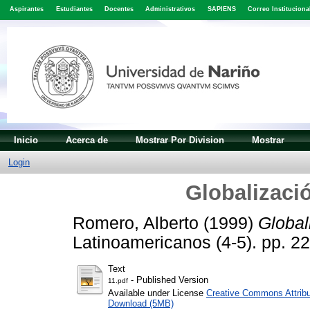
Aspirantes
Estudiantes
Docentes
Administrativos
SAPIENS
Correo Instituciona
Inicio
Acerca de
Mostrar Por Division
Mostrar
Login
Globalizaci
Romero, Alberto
(1999)
Global
Latinoamericanos (4-5). pp. 2
Text
- Published Version
11.pdf
Available under License
Creative Commons Attribu
Download (5MB)