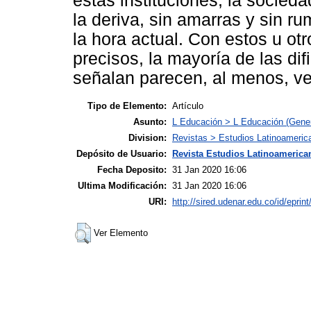
estas instituciones; la socie
la deriva, sin amarras y sin r
la hora actual. Con estos u o
precisos, la mayoría de las dif
señalan parecen, al menos, ve
Tipo de Elemento:
Artículo
Asunto:
L Educación > L Educación (Gener
Division:
Revistas > Estudios Latinoameric
Depósito de Usuario:
Revista Estudios Latinoamerican
Fecha Deposito:
31 Jan 2020 16:06
Ultima Modificación:
31 Jan 2020 16:06
URI:
http://sired.udenar.edu.co/id/eprin
Ver Elemento