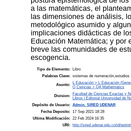
postura epistemológica de los 
a las matemáticas, el planteami
las dimensiones de análisis, lo
metodológico asumido y alguna
implicaciones didácticas de lo
Educación Matemática; y por e
breve las comunidades de estud
escogencia.
Tipo de Elemento:
Libro
Palabras Clave:
sistemas de numeración,estudios 
L Educación > L Educación (Gener
Asunto:
Q Ciencias > QA Mathematics
Facultad de Ciencias Exactas y N
Division:
Libros | Editorial Universidad de N
Depósito de Usuario:
Admin. SIRED UDENAR
Fecha Deposito:
17 Sep 2021 18:28
Ultima Modificación:
22 Feb 2024 16:35
URI:
http://sired.udenar.edu.co/id/eprin