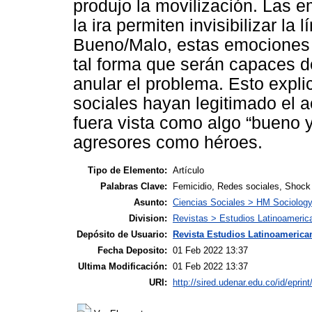
produjo la movilización. Las 
la ira permiten invisibilizar la 
Bueno/Malo, estas emociones
tal forma que serán capaces d
anular el problema. Esto expli
sociales hayan legitimado el a
fuera vista como algo “bueno y
agresores como héroes.
Tipo de Elemento:
Artículo
Palabras Clave:
Femicidio, Redes sociales, Shock 
Asunto:
Ciencias Sociales > HM Sociolog
Division:
Revistas > Estudios Latinoameric
Depósito de Usuario:
Revista Estudios Latinoamerican
Fecha Deposito:
01 Feb 2022 13:37
Ultima Modificación:
01 Feb 2022 13:37
URI:
http://sired.udenar.edu.co/id/eprin