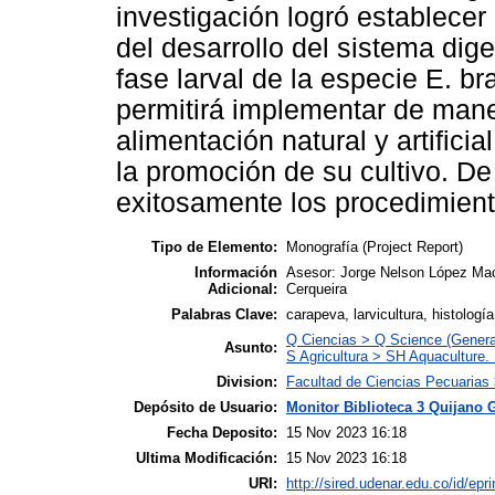
investigación logró establecer
del desarrollo del sistema dig
fase larval de la especie E. br
permitirá implementar de mane
alimentación natural y artificial
la promoción de su cultivo. De
exitosamente los procedimient
Tipo de Elemento:
Monografía (Project Report)
Información
Asesor: Jorge Nelson López Mac
Adicional:
Cerqueira
Palabras Clave:
carapeva, larvicultura, histologí
Q Ciencias > Q Science (Genera
Asunto:
S Agricultura > SH Aquaculture. 
Division:
Facultad de Ciencias Pecuarias 
Depósito de Usuario:
Monitor Biblioteca 3 Quijano 
Fecha Deposito:
15 Nov 2023 16:18
Ultima Modificación:
15 Nov 2023 16:18
URI:
http://sired.udenar.edu.co/id/epr