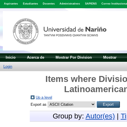
Aspirantes
Estudiantes
Docentes
Administrativos
SAPIENS
Correo Instituciona
Inicio
Acerca de
Mostrar Por Division
Mostrar
Login
Items where Divisio
Latinoamerican
Up a level
Export as
Group by:
Autor(es)
|
T